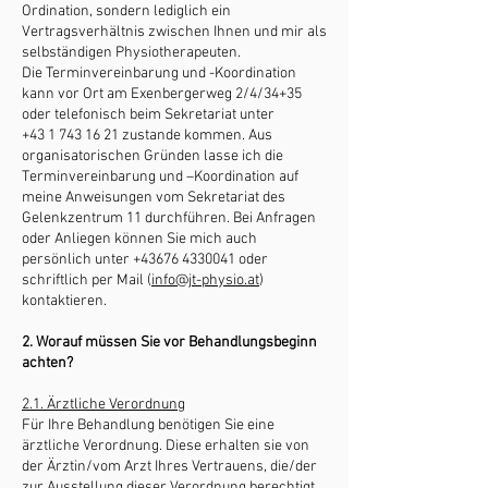
Ordination, sondern lediglich ein
Vertragsverhältnis zwischen Ihnen und mir als
selbständigen Physiotherapeuten.
Die Terminvereinbarung und -Koordination
kann vor Ort am Exenbergerweg 2/4/34+35
oder telefonisch beim Sekretariat unter
+43 1 743 16 21
zustande kommen. Aus
organisatorischen Gründen lasse ich die
Terminvereinbarung und –Koordination auf
meine Anweisungen vom Sekretariat des
Gelenkzentrum 11 durchführen. Bei Anfragen
oder Anliegen können Sie mich auch
persönlich unter
+43676 4330041
oder
schriftlich per Mail (
info@jt-physio.at
)
kontaktieren.
2. Worauf müssen Sie vor Behandlungsbeginn
achten?
2.1. Ärztliche Verordnung
Für Ihre Behandlung benötigen Sie eine
ärztliche Verordnung. Diese erhalten sie von
der Ärztin/vom Arzt Ihres Vertrauens, die/der
zur Ausstellung dieser Verordnung berechtigt